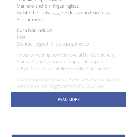
Marinaio anche in lingua inglese
Giubbotti di salvataggio e dotazioni di sicurezza
Assicurazione
Cosa Non include:
Pasti
Eventuali biglietti di siti a pagamento
Il nostro meeting point si trova al Bar Gabbiano di
Marina Grande, il porto di Capri, subito prima
del porto turistico, all’altezza della “banchinella”
I prezzi si intendono fino a 4 persone, dopo la quarta
persona c’è una maggiorazione di € 50,00 per
persona aggiuntiva
READ MORE